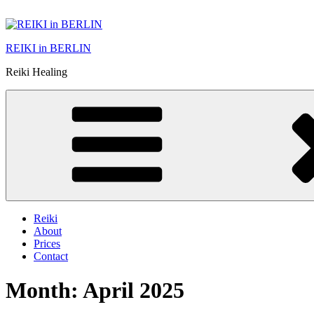
Skip
to
content
REIKI in BERLIN
Reiki Healing
Reiki
About
Prices
Contact
Month:
April 2025